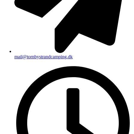
mail@tornbystrandcamping.dk