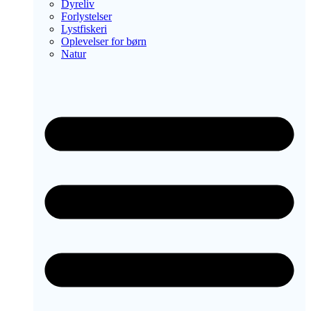
Dyreliv
Forlystelser
Lystfiskeri
Oplevelser for børn
Natur