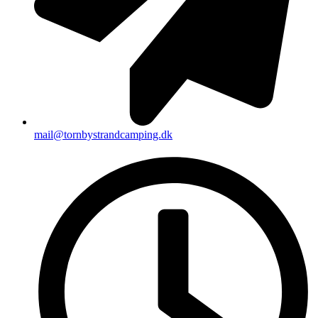
mail@tornbystrandcamping.dk