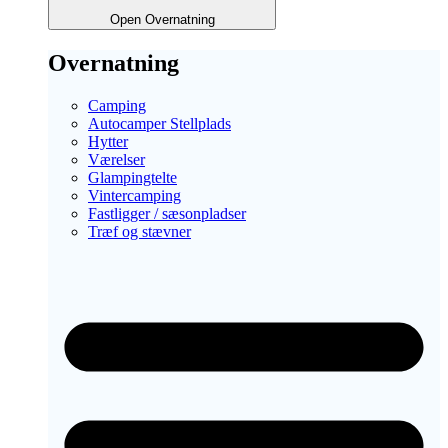
Open Overnatning
Overnatning
Camping
Autocamper Stellplads
Hytter
Værelser
Glampingtelte
Vintercamping
Fastligger / sæsonpladser
Træf og stævner