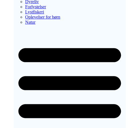
Dyreliv
Forlystelser
Lystfiskeri
Oplevelser for børn
Natur