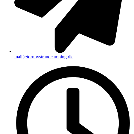
mail@tornbystrandcamping.dk