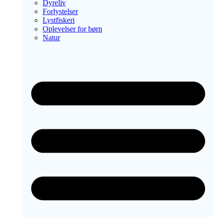
Dyreliv
Forlystelser
Lystfiskeri
Oplevelser for børn
Natur