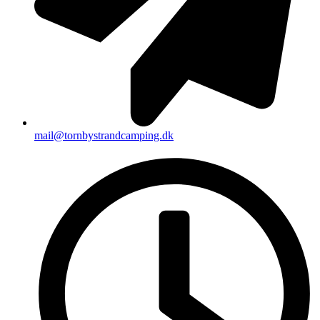
mail@tornbystrandcamping.dk