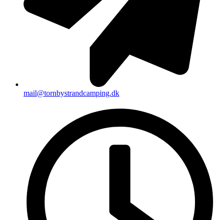
mail@tornbystrandcamping.dk