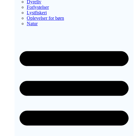
Dyreliv
Forlystelser
Lystfiskeri
Oplevelser for børn
Natur