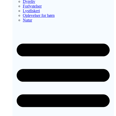
Dyreliv
Forlystelser
Lystfiskeri
Oplevelser for børn
Natur