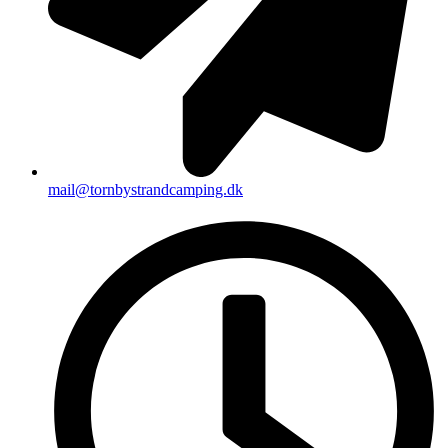
mail@tornbystrandcamping.dk