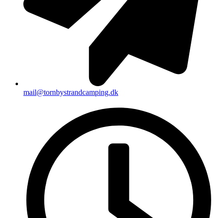
mail@tornbystrandcamping.dk