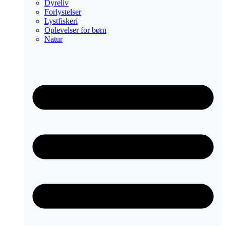
Dyreliv
Forlystelser
Lystfiskeri
Oplevelser for børn
Natur