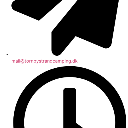
mail@tornbystrandcamping.dk