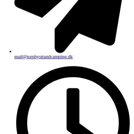
mail@tornbystrandcamping.dk