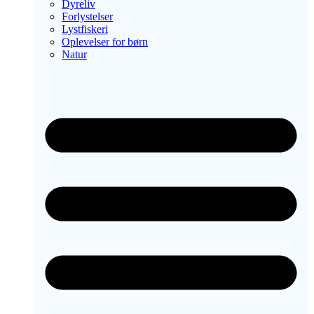
Dyreliv
Forlystelser
Lystfiskeri
Oplevelser for børn
Natur