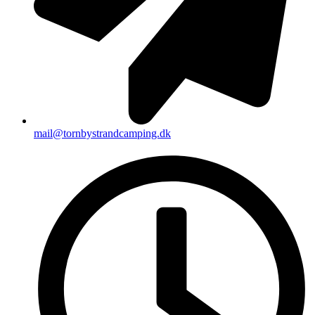
mail@tornbystrandcamping.dk