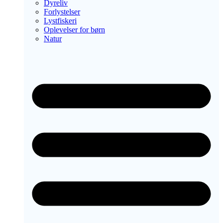
Dyreliv
Forlystelser
Lystfiskeri
Oplevelser for børn
Natur