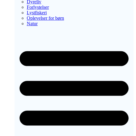
Dyreliv
Forlystelser
Lystfiskeri
Oplevelser for børn
Natur