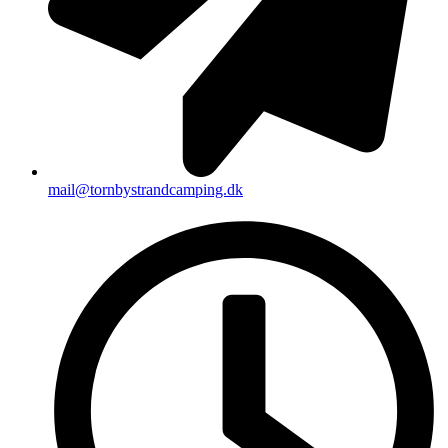
mail@tornbystrandcamping.dk